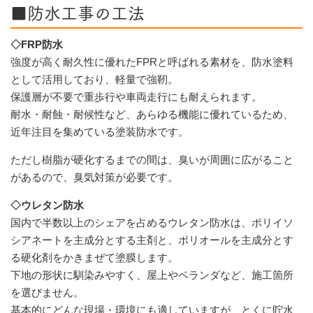
■防水工事の工法
◇FRP防水
強度が高く耐久性に優れたFPRと呼ばれる素材を、防水塗料
として活用しており、軽量で強靭。
保護層が不要で重歩行や車両走行にも耐えられます。
耐水・耐蝕・耐候性など、あらゆる機能に優れているため、
近年注目を集めている塗装防水です。
ただし樹脂が硬化するまでの間は、臭いが周囲に広がること
があるので、臭気対策が必要です。
◇ウレタン防水
国内で半数以上のシェアを占めるウレタン防水は、ポリイソ
シアネートを主成分とする主剤と、ポリオールを主成分とす
る硬化剤をかきまぜて塗膜します。
下地の形状に馴染みやすく、屋上やベランダなど、施工箇所
を選びません。
基本的にどんな現場・環境にも適していますが、とくに貯水