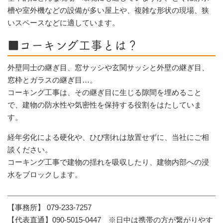
槽や室外機などの設備が多い屋上や、複雑な形状の現場、狭
いスペースなどに適しています。
■コーキング工事とは？
外壁同士の継ぎ目、窓サッシや玄関サッシと外壁の継ぎ目、
窓枠とガラスの継ぎ目…。
コーキング工事は、その継ぎ目に生じる隙間を埋めること
で、建物の防水性や気密性を保持する役割をはたしていま
す。
経年劣化による硬化や、ひび割れは放置せずに、当社にご相
談ください。
コーキング工事で建物の揺れを吸収したり、建物内部への浸
水をブロックします。
【事務所】 079-233-7257
【代表直通】090-5015-0447 ※日中は携帯の方が繋がりやす